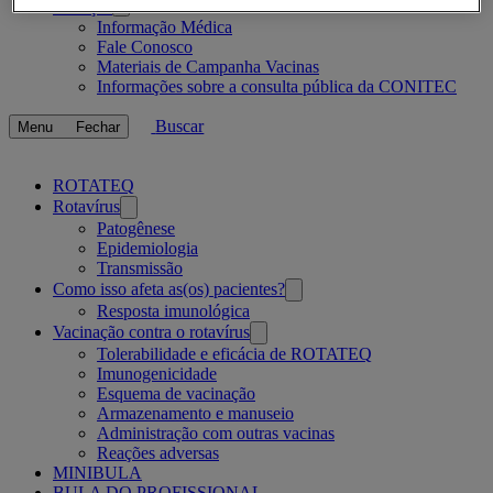
Serviços
Open
Informação Médica
submenu
Fale Conosco
Materiais de Campanha Vacinas
Informações sobre a consulta pública da CONITEC
Buscar
Menu
Fechar
Related
ROTATEQ
Rotavírus
pages
Patogênese
Epidemiologia
Transmissão
Como isso afeta as(os) pacientes?
Resposta imunológica
Vacinação contra o rotavírus
Tolerabilidade e eficácia de ROTATEQ
Imunogenicidade
Esquema de vacinação
Armazenamento e manuseio
Administração com outras vacinas
Reações adversas
MINIBULA
BULA DO PROFISSIONAL