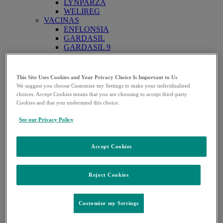
LYNPARZA
WELIREG
VACINAS
ENFLONSIA
GARDASIL
GARDASIL 9
PNEUMOVAX
PROQUAD
ROTATEQ
This Site Uses Cookies and Your Privacy Choice Is Important to Us
VAXNEUVANCE
We suggest you choose Customize my Settings to make your individualized
VIROLOGIA
choices. Accept Cookies means that you are choosing to accept third-party
ISENTRESS
Cookies and that you understand this choice.
TRANSPLANTE
PRIVYMTRA
See our Privacy Policy
OUTROS PRODUTOS
OUTROS PRODUTOS
Áreas terapêuticas
Accept Cookies
Open
ANESTESIA
submenu
ANTIBIÓTICOS
ANTIFÚNGICOS
Reject Cookies
DIABETES
DOENÇAS RESPIRATÓRIAS
ONCOLOGIA
Customize my Settings
TRANSPLANTE
VACINAS