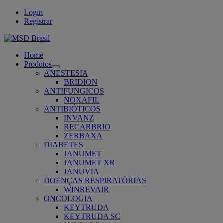
Login
Registrar
Home
Produtos
Open
ANESTESIA
submenu
BRIDION
ANTIFUNGICOS
NOXAFIL
ANTIBIÓTICOS
INVANZ
RECARBRIO
ZERBAXA
DIABETES
JANUMET
JANUMET XR
JANUVIA
DOENÇAS RESPIRATÓRIAS
WINREVAIR
ONCOLOGIA
KEYTRUDA
KEYTRUDA SC