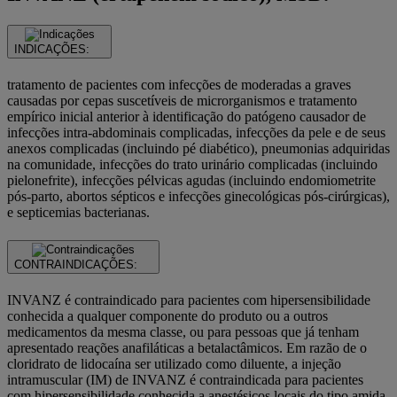
INDICAÇÕES:
tratamento de pacientes com infecções de moderadas a graves
causadas por cepas suscetíveis de microrganismos e tratamento
empírico inicial anterior à identificação do patógeno causador de
infecções intra-abdominais complicadas, infecções da pele e de seus
anexos complicadas (incluindo pé diabético), pneumonias adquiridas
na comunidade, infecções do trato urinário complicadas (incluindo
pielonefrite), infecções pélvicas agudas (incluindo endomiometrite
pós-parto, abortos sépticos e infecções ginecológicas pós-cirúrgicas),
e septicemias bacterianas.
CONTRAINDICAÇÕES:
INVANZ é contraindicado para pacientes com hipersensibilidade
conhecida a qualquer componente do produto ou a outros
medicamentos da mesma classe, ou para pessoas que já tenham
apresentado reações anafiláticas a betalactâmicos. Em razão de o
cloridrato de lidocaína ser utilizado como diluente, a injeção
intramuscular (IM) de INVANZ é contraindicada para pacientes
com hipersensibilidade conhecida a anestésicos locais do tipo amida