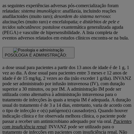
as seguintes experiências adversas pós-comercialização foram
relatadas:
sistema imunológico
: anafilaxia, incluindo reações
anafilactoides (muito raro);
desordem do sistema nervoso
:
alucinações (muito raro) e encefalopatia; e
distúrbios de pele e
tecidos subcutâneos
: pustulose exantemática generalizada aguda
(PEGA) e vasculite de hipersensibilidade. A lista completa de
eventos adversos relatados em estudos clínicos encontra-se na bula.
POSOLOGIA E ADMINISTRAÇÃO:
a dose usual para pacientes a partir dos 13 anos de idade é de 1 g, 1
vez ao dia. A dose usual para pacientes entre 3 meses e 12 anos de
idade é de 15 mg/kg, 2 vezes ao dia (não exceder 1 g/dia). INVANZ
pode ser administrado por infusão intravenosa (IV), com duração
superior a 30 minutos, ou por IM. A administração IM pode ser
utilizada como alternativa à administração intravenosa para o
tratamento de infecções às quais a terapia IM é adequada. A duração
usual do tratamento é de 3 a 14 dias, entretanto, varia de acordo com
o tipo de infecção e o(s) patógeno(s) causador(es). Quando houver
indicação clínica e for observada melhora clínica, o paciente pode
passar a receber um antimicrobiano adequado por via oral.
Pacientes
com insuficiência renal
: INVANZ pode ser utilizado para o
tratamento de infecções em pacientes com insuficiência renal. Não