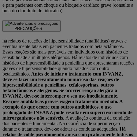
e para pacientes com choque ou bloqueio cardíaco grave (consulte a
bula do cloridrato de lidocaína).
PRECAUÇÕES:
há relatos de reações de hipersensibilidade (anafiláticas) graves e
eventualmente fatais em pacientes tratados com betalactâmicos.
Essas reações são mais prováveis em indivíduos com histórico de
sensibilidade a múltiplos alérgenos. Há relatos de indivíduos com
histórico de hipersensibilidade à penicilina que apresentaram reações
graves de hipersensibilidade quando tratados com outro
betalactâmico.
Antes de iniciar o tratamento com INVANZ,
deve-se fazer um levantamento minucioso das reações de
hipersensibilidade a penicilinas, cefalosporinas, outros
betalactâmicos e alérgenos. Se ocorrer reação alérgica a
INVANZ, deve-se interromper o seu uso imediatamente.
Reações anafiláticas graves exigem tratamento imediato. A
exemplo do que ocorre com outros antibióticos, o uso
prolongado de INVANZ pode resultar em supercrescimento de
microrganismos não sensíveis.
A avaliação contínua da condição
dos pacientes é fundamental. Na ocorrência de superinfecção
durante o tratamento, deve-se adotar as condutas adequadas.
Há
relatos de colite pseudomembranosa com praticamente todos os