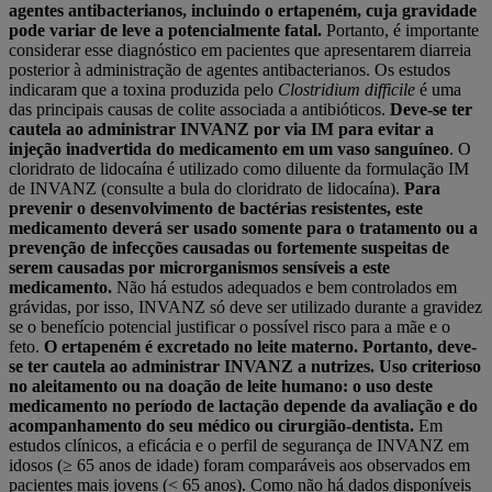
agentes antibacterianos, incluindo o ertapeném, cuja gravidade
pode variar de leve a potencialmente fatal.
Portanto, é importante
considerar esse diagnóstico em pacientes que apresentarem diarreia
posterior à administração de agentes antibacterianos. Os estudos
indicaram que a toxina produzida pelo
Clostridium difficile
é uma
das principais causas de colite associada a antibióticos.
Deve-se ter
cautela ao administrar INVANZ por via IM para evitar a
injeção inadvertida do medicamento em um vaso sanguíneo
. O
cloridrato de lidocaína é utilizado como diluente da formulação IM
de INVANZ (consulte a bula do cloridrato de lidocaína).
Para
prevenir o desenvolvimento de bactérias resistentes, este
medicamento deverá ser usado somente para o tratamento ou a
prevenção de infecções causadas ou fortemente suspeitas de
serem causadas por microrganismos sensíveis a este
medicamento.
Não há estudos adequados e bem controlados em
grávidas, por isso, INVANZ só deve ser utilizado durante a gravidez
se o benefício potencial justificar o possível risco para a mãe e o
feto.
O ertapeném é excretado no leite materno. Portanto, deve-
se ter cautela ao administrar INVANZ a nutrizes. Uso criterioso
no aleitamento ou na doação de leite humano: o uso deste
medicamento no período de lactação depende da avaliação e do
acompanhamento do seu médico ou cirurgião-dentista.
Em
estudos clínicos, a eficácia e o perfil de segurança de INVANZ em
idosos (≥ 65 anos de idade) foram comparáveis aos observados em
pacientes mais jovens (< 65 anos). Como não há dados disponíveis