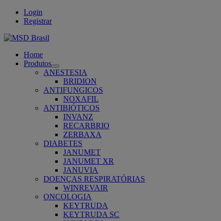
Login
Registrar
Home
Produtos
Open
ANESTESIA
submenu
BRIDION
ANTIFUNGICOS
NOXAFIL
ANTIBIÓTICOS
INVANZ
RECARBRIO
ZERBAXA
DIABETES
JANUMET
JANUMET XR
JANUVIA
DOENÇAS RESPIRATÓRIAS
WINREVAIR
ONCOLOGIA
KEYTRUDA
KEYTRUDA SC