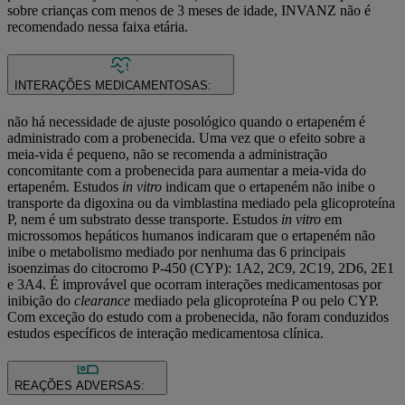
sobre crianças com menos de 3 meses de idade, INVANZ não é
recomendado nessa faixa etária.
INTERAÇÕES MEDICAMENTOSAS:
não há necessidade de ajuste posológico quando o ertapeném é
administrado com a probenecida. Uma vez que o efeito sobre a
meia-vida é pequeno, não se recomenda a administração
concomitante com a probenecida para aumentar a meia-vida do
ertapeném. Estudos
in vitro
indicam que o ertapeném não inibe o
transporte da digoxina ou da vimblastina mediado pela glicoproteína
P, nem é um substrato desse transporte. Estudos
in vitro
em
microssomos hepáticos humanos indicaram que o ertapeném não
inibe o metabolismo mediado por nenhuma das 6 principais
isoenzimas do citocromo P-450 (CYP): 1A2, 2C9, 2C19, 2D6, 2E1
e 3A4. É improvável que ocorram interações medicamentosas por
inibição do
clearance
mediado pela glicoproteína P ou pelo CYP.
Com exceção do estudo com a probenecida, não foram conduzidos
estudos específicos de interação medicamentosa clínica.
REAÇÕES ADVERSAS: