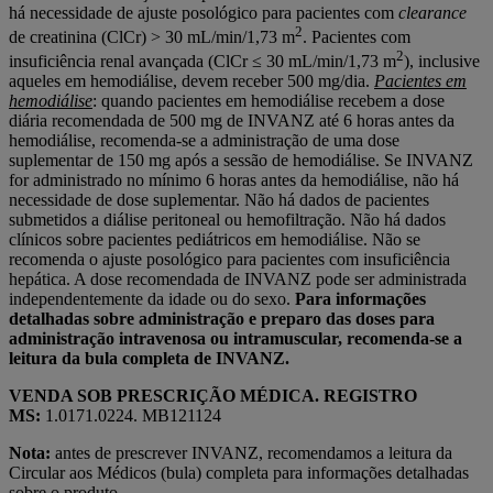
há necessidade de ajuste posológico para pacientes com
clearance
2
de creatinina (ClCr) > 30 mL/min/1,73 m
. Pacientes com
2
insuficiência renal avançada (ClCr ≤ 30 mL/min/1,73 m
), inclusive
aqueles em hemodiálise, devem receber 500 mg/dia.
Pacientes em
hemodiálise
: quando pacientes em hemodiálise recebem a dose
diária recomendada de 500 mg de INVANZ até 6 horas antes da
hemodiálise, recomenda-se a administração de uma dose
suplementar de 150 mg após a sessão de hemodiálise. Se INVANZ
for administrado no mínimo 6 horas antes da hemodiálise, não há
necessidade de dose suplementar. Não há dados de pacientes
submetidos a diálise peritoneal ou hemofiltração. Não há dados
clínicos sobre pacientes pediátricos em hemodiálise. Não se
recomenda o ajuste posológico para pacientes com insuficiência
hepática. A dose recomendada de INVANZ pode ser administrada
independentemente da idade ou do sexo.
Para informações
detalhadas sobre administração e preparo das doses para
administração intravenosa ou intramuscular, recomenda-se a
leitura da bula completa de INVANZ.
VENDA SOB PRESCRIÇÃO MÉDICA. REGISTRO
MS:
1.0171.0224. MB121124
Nota:
antes de prescrever INVANZ, recomendamos a leitura da
Circular aos Médicos (bula) completa para informações detalhadas
sobre o produto.