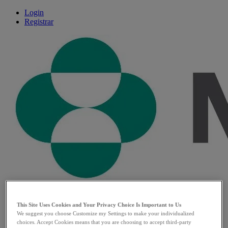
Login
Registrar
Home
This Site Uses Cookies and Your Privacy Choice Is Important to Us
Produtos
Open
We suggest you choose Customize my Settings to make your individualized
ANESTESIA
submenu
choices. Accept Cookies means that you are choosing to accept third-party
BRIDION