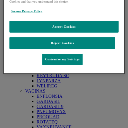
Cookies and that you understand this choice.
ANTIFUNGICOS
NOXAFIL
See our Privacy Policy
ANTIBIÓTICOS
INVANZ
RECARBRIO
Accept Cookies
ZERBAXA
DIABETES
JANUMET
Reject Cookies
JANUMET XR
JANUVIA
DOENÇAS RESPIRATÓRIAS
Customize my Settings
WINREVAIR
ONCOLOGIA
KEYTRUDA
KEYTRUDA SC
LYNPARZA
WELIREG
VACINAS
ENFLONSIA
GARDASIL
GARDASIL 9
PNEUMOVAX
PROQUAD
ROTATEQ
VAXNEUVANCE