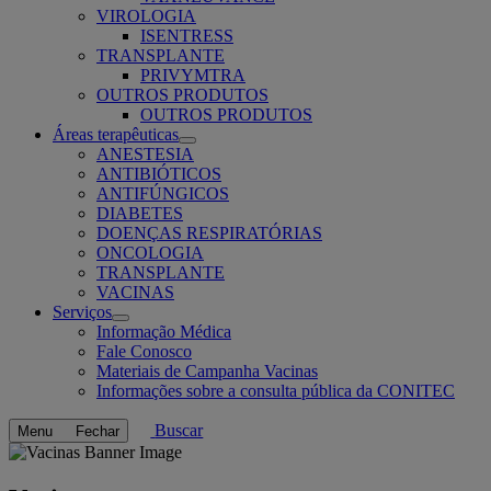
VIROLOGIA
ISENTRESS
TRANSPLANTE
PRIVYMTRA
OUTROS PRODUTOS
OUTROS PRODUTOS
Áreas terapêuticas
Open
ANESTESIA
submenu
ANTIBIÓTICOS
ANTIFÚNGICOS
DIABETES
DOENÇAS RESPIRATÓRIAS
ONCOLOGIA
TRANSPLANTE
VACINAS
Serviços
Open
Informação Médica
submenu
Fale Conosco
Materiais de Campanha Vacinas
Informações sobre a consulta pública da CONITEC
Buscar
Menu
Fechar