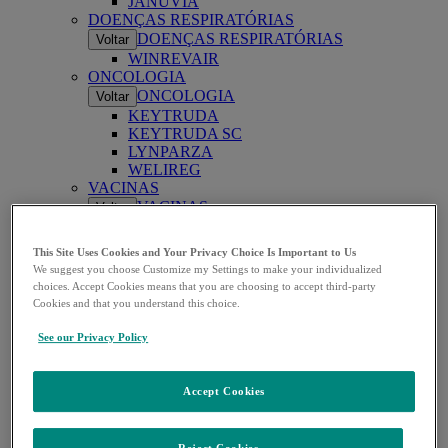
JANUVIA
DOENÇAS RESPIRATÓRIAS
DOENÇAS RESPIRATÓRIAS
Voltar
WINREVAIR
ONCOLOGIA
ONCOLOGIA
Voltar
KEYTRUDA
KEYTRUDA SC
LYNPARZA
WELIREG
VACINAS
VACINAS
Voltar
ENFLONSIA
GARDASIL
This Site Uses Cookies and Your Privacy Choice Is Important to Us
GARDASIL 9
We suggest you choose Customize my Settings to make your individualized
PNEUMOVAX
choices. Accept Cookies means that you are choosing to accept third-party
PROQUAD
Cookies and that you understand this choice.
ROTATEQ
VAXNEUVANCE
See our Privacy Policy
VIROLOGIA
VIROLOGIA
Voltar
ISENTRESS
Accept Cookies
TRANSPLANTE
TRANSPLANTE
Voltar