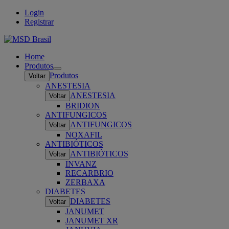
Login
Registrar
Home
Produtos
Open
Produtos
Voltar
submenu
ANESTESIA
ANESTESIA
Voltar
BRIDION
ANTIFUNGICOS
ANTIFUNGICOS
Voltar
NOXAFIL
ANTIBIÓTICOS
ANTIBIÓTICOS
Voltar
INVANZ
RECARBRIO
ZERBAXA
DIABETES
DIABETES
Voltar
JANUMET
JANUMET XR