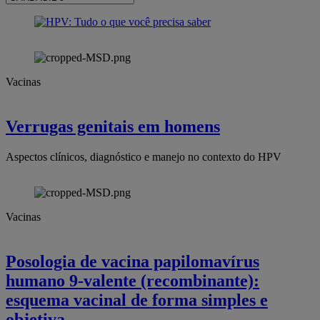
to
GARDASIL
Related
pages
9
Vacinas
Verrugas genitais em homens
Aspectos clínicos, diagnóstico e manejo no contexto do HPV
Vacinas
Posologia de vacina papilomavírus
humano 9-valente (recombinante):
esquema vacinal de forma simples e
objetiva.