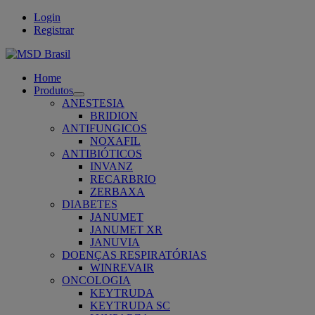
Login
Registrar
Home
Produtos
Open
ANESTESIA
submenu
BRIDION
ANTIFUNGICOS
NOXAFIL
ANTIBIÓTICOS
INVANZ
RECARBRIO
ZERBAXA
DIABETES
JANUMET
JANUMET XR
JANUVIA
DOENÇAS RESPIRATÓRIAS
WINREVAIR
ONCOLOGIA
KEYTRUDA
KEYTRUDA SC