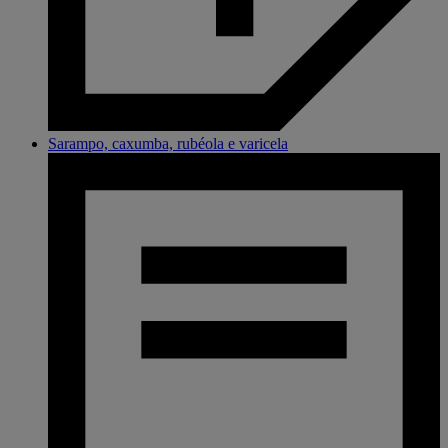
Sarampo, caxumba, rubéola e varicela