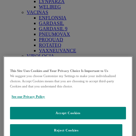
LYNPARZA
WELIREG
VACINAS
ENFLONSIA
GARDASIL
GARDASIL 9
PNEUMOVAX
PROQUAD
ROTATEQ
VAXNEUVANCE
VIROLOGIA
ISENTRESS
TRANSPLANTE
This Site Uses Cookies and Your Privacy Choice Is Important to Us
PRIVYMTRA
We suggest you choose Customize my Settings to make your individualized
OUTROS PRODUTOS
choices. Accept Cookies means that you are choosing to accept third-party
OUTROS PRODUTOS
Cookies and that you understand this choice.
Áreas terapêuticas
Open
ANESTESIA
See our Privacy Policy
submenu
ANTIBIÓTICOS
ANTIFÚNGICOS
DIABETES
Accept Cookies
DOENÇAS RESPIRATÓRIAS
ONCOLOGIA
TRANSPLANTE
Reject Cookies
VACINAS