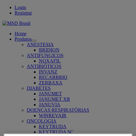
Login
Registrar
Home
Produtos
Open
ANESTESIA
submenu
BRIDION
ANTIFUNGICOS
NOXAFIL
ANTIBIÓTICOS
INVANZ
RECARBRIO
ZERBAXA
DIABETES
JANUMET
JANUMET XR
JANUVIA
DOENÇAS RESPIRATÓRIAS
WINREVAIR
ONCOLOGIA
KEYTRUDA
KEYTRUDA SC