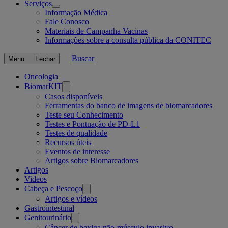
Serviços
Open
Informação Médica
submenu
Fale Conosco
Materiais de Campanha Vacinas
Informações sobre a consulta pública da CONITEC
Buscar
Menu
Fechar
Related
Oncologia
BiomarKIT
pages
Casos disponíveis
Ferramentas do banco de imagens de biomarcadores
Teste seu Conhecimento
Testes e Pontuação de PD-L1
Testes de qualidade
Recursos úteis
Eventos de interesse
Artigos sobre Biomarcadores
Artigos
Videos
Cabeça e Pescoço
Artigos e vídeos
Gastrointestinal
Genitourinário
Câncer de bexiga não-músculo invasivo