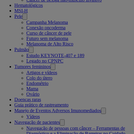
Hematológicos
MSI-H
Pele
Campanha Melanoma
Conexão oncoderma
Curso de câncer de pele
Futuro sem melanoma
Melanoma de Alto Risco
Pulmão
Estudo KEYNOTE-407 e 189
Legado no CPNPC
Tumores femininos
Artigos e vídeos
Colo do útero
Endométrio
Mama
Ovário
Doenças raras
Guia prático de rastreamento
Manejo de Eventos Adversos Imunomediados
Vídeos
Navegação de pacientes
Navegação de pessoas com câncer – Ferramentas de
Diagnóstico e a Eliminação de Barreiras no Cuidado