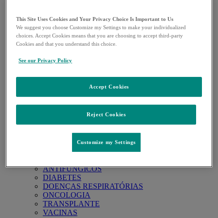
LYNPARZA
WELIREG
VACINAS
This Site Uses Cookies and Your Privacy Choice Is Important to Us
ENFLONSIA
We suggest you choose Customize my Settings to make your individualized
choices. Accept Cookies means that you are choosing to accept third-party
GARDASIL
Cookies and that you understand this choice.
GARDASIL 9
PNEUMOVAX
See our Privacy Policy
PROQUAD
ROTATEQ
VAXNEUVANCE
Accept Cookies
VIROLOGIA
ISENTRESS
TRANSPLANTE
Reject Cookies
PRIVYMTRA
OUTROS PRODUTOS
OUTROS PRODUTOS
Áreas terapêuticas
Customize my Settings
Open
ANESTESIA
submenu
ANTIBIÓTICOS
ANTIFÚNGICOS
DIABETES
DOENÇAS RESPIRATÓRIAS
ONCOLOGIA
TRANSPLANTE
VACINAS