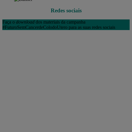
Redes sociais
Faça o
download
dos materiais da campanha
#FuturoSemCancerdeColodoUtero para as suas redes sociais