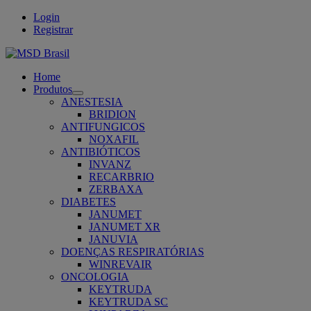
Login
Registrar
Home
Produtos
Open
ANESTESIA
submenu
BRIDION
ANTIFUNGICOS
NOXAFIL
ANTIBIÓTICOS
INVANZ
RECARBRIO
ZERBAXA
DIABETES
JANUMET
JANUMET XR
JANUVIA
DOENÇAS RESPIRATÓRIAS
WINREVAIR
ONCOLOGIA
KEYTRUDA
KEYTRUDA SC