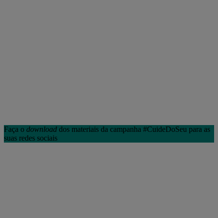
Faça o
download
dos materiais da campanha #CuideDoSeu para as
suas redes sociais