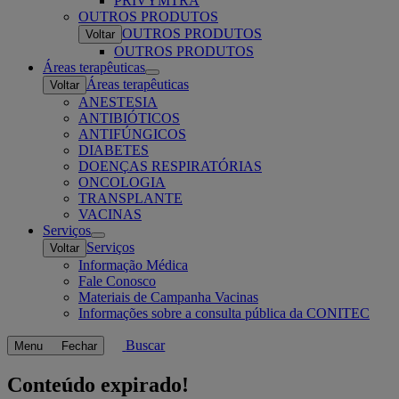
PRIVYMTRA
OUTROS PRODUTOS
OUTROS PRODUTOS
Voltar
OUTROS PRODUTOS
Áreas terapêuticas
Open
Áreas terapêuticas
Voltar
submenu
ANESTESIA
ANTIBIÓTICOS
ANTIFÚNGICOS
DIABETES
DOENÇAS RESPIRATÓRIAS
ONCOLOGIA
TRANSPLANTE
VACINAS
Serviços
Open
Serviços
Voltar
submenu
Informação Médica
Fale Conosco
Materiais de Campanha Vacinas
Informações sobre a consulta pública da CONITEC
Buscar
Menu
Fechar
Conteúdo expirado!