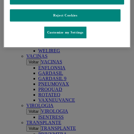
JANUVIA
DOENÇAS RESPIRATÓRIAS
DOENÇAS RESPIRATÓRIAS
Voltar
Reject Cookies
WINREVAIR
ONCOLOGIA
ONCOLOGIA
Voltar
Customize my Settings
KEYTRUDA
KEYTRUDA SC
LYNPARZA
WELIREG
VACINAS
VACINAS
Voltar
ENFLONSIA
GARDASIL
GARDASIL 9
PNEUMOVAX
PROQUAD
ROTATEQ
VAXNEUVANCE
VIROLOGIA
VIROLOGIA
Voltar
ISENTRESS
TRANSPLANTE
TRANSPLANTE
Voltar