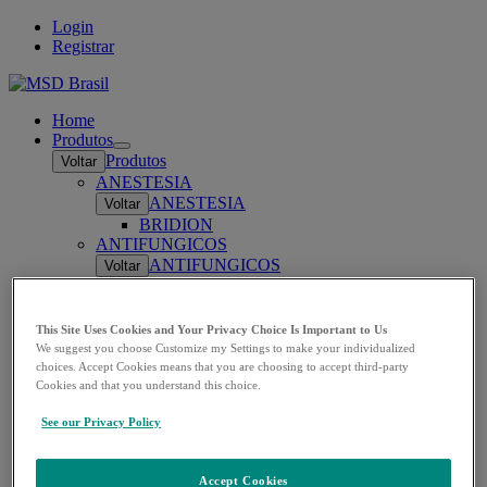
Login
Registrar
Home
Produtos
Open
Produtos
Voltar
submenu
ANESTESIA
ANESTESIA
Voltar
BRIDION
ANTIFUNGICOS
ANTIFUNGICOS
Voltar
NOXAFIL
ANTIBIÓTICOS
ANTIBIÓTICOS
Voltar
This Site Uses Cookies and Your Privacy Choice Is Important to Us
INVANZ
We suggest you choose Customize my Settings to make your individualized
RECARBRIO
choices. Accept Cookies means that you are choosing to accept third-party
ZERBAXA
Cookies and that you understand this choice.
DIABETES
See our Privacy Policy
DIABETES
Voltar
JANUMET
JANUMET XR
Accept Cookies