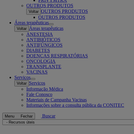
PRIVYMTRA
OUTROS PRODUTOS
OUTROS PRODUTOS
Voltar
OUTROS PRODUTOS
Áreas terapêuticas
Open
Áreas terapêuticas
Voltar
submenu
ANESTESIA
ANTIBIÓTICOS
ANTIFÚNGICOS
DIABETES
DOENÇAS RESPIRATÓRIAS
ONCOLOGIA
TRANSPLANTE
VACINAS
Serviços
Open
Serviços
Voltar
submenu
Informação Médica
Fale Conosco
Materiais de Campanha Vacinas
Informações sobre a consulta pública da CONITEC
Buscar
Menu
Fechar
Navigate
to
Recursos
Share this
Related