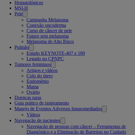
Hematológicos
MSI-H
Pele
Campanha Melanoma
Conexão oncoderma
Curso de câncer de pele
Futuro sem melanoma
Melanoma de Alto Risco
Pulmão
Estudo KEYNOTE-407 e 189
Legado no CPNPC
Tumores femininos
Artigos e vídeos
Colo do útero
Endométrio
Mama
Ovário
Doenças raras
Guia prático de rastreamento
Manejo de Eventos Adversos Imunomediados
Vídeos
Navegação de pacientes
Navegação de pessoas com câncer – Ferramentas de
Diagnóstico e a Eliminação de Barreiras no Cuidado