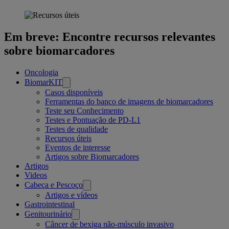
úteis
pages
Em breve: Encontre recursos relevantes
sobre biomarcadores
Related
Oncologia
BiomarKIT
pages
Casos disponíveis
Ferramentas do banco de imagens de biomarcadores
Teste seu Conhecimento
Testes e Pontuação de PD-L1
Testes de qualidade
Recursos úteis
Eventos de interesse
Artigos sobre Biomarcadores
Artigos
Videos
Cabeça e Pescoço
Artigos e vídeos
Gastrointestinal
Genitourinário
Câncer de bexiga não-músculo invasivo