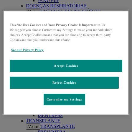
JANUVIA
DOENÇAS RESPIRATÓRIAS
DOENÇAS RESPIRATÓRIAS
Voltar
WINREVAIR
ONCOLOGIA
This Site Uses Cookies and Your Privacy Choice Is Important to Us
ONCOLOGIA
Voltar
We suggest you choose Customize my Settings to make your individualized
KEYTRUDA
choices. Accept Cookies means that you are choosing to accept third-party
KEYTRUDA SC
Cookies and that you understand this choice.
LYNPARZA
WELIREG
See our Privacy Policy
VACINAS
VACINAS
Voltar
Accept Cookies
ENFLONSIA
GARDASIL
GARDASIL 9
PNEUMOVAX
Reject Cookies
PROQUAD
ROTATEQ
VAXNEUVANCE
Customize my Settings
VIROLOGIA
VIROLOGIA
Voltar
ISENTRESS
TRANSPLANTE
TRANSPLANTE
Voltar