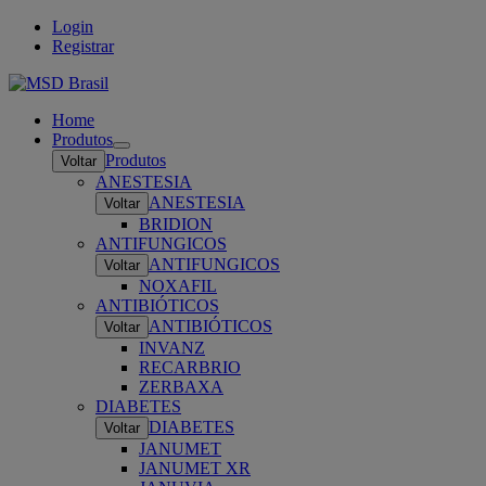
Login
Registrar
Home
Produtos
Open
Produtos
Voltar
submenu
ANESTESIA
ANESTESIA
Voltar
BRIDION
ANTIFUNGICOS
ANTIFUNGICOS
Voltar
NOXAFIL
ANTIBIÓTICOS
ANTIBIÓTICOS
Voltar
INVANZ
RECARBRIO
ZERBAXA
DIABETES
DIABETES
Voltar
JANUMET
JANUMET XR