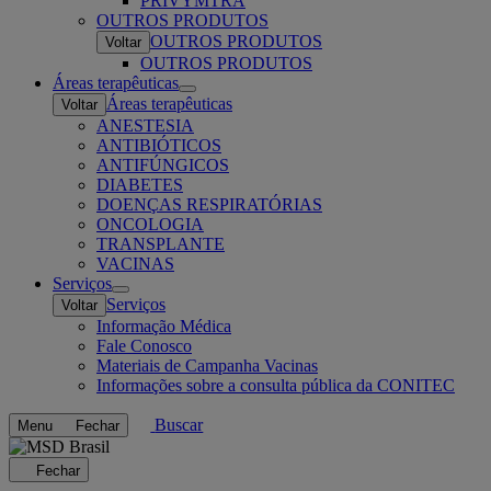
PRIVYMTRA
OUTROS PRODUTOS
OUTROS PRODUTOS
Voltar
OUTROS PRODUTOS
Áreas terapêuticas
Open
Áreas terapêuticas
Voltar
submenu
ANESTESIA
ANTIBIÓTICOS
ANTIFÚNGICOS
DIABETES
DOENÇAS RESPIRATÓRIAS
ONCOLOGIA
TRANSPLANTE
VACINAS
Serviços
Open
Serviços
Voltar
submenu
Informação Médica
Fale Conosco
Materiais de Campanha Vacinas
Informações sobre a consulta pública da CONITEC
Buscar
Menu
Fechar
Carregando...
Fechar